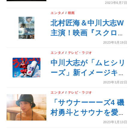
屋太鳳、安達祐実、
2023年6月7日
LiLiCoが、『ショート
エンタメ
/
映画
ショート フィルムフ
北村匠海＆中川大志W
ェスティバル ＆ アジ
主演！映画『スクロー
ア 2023』オープニン
ル』Blu-ray＆DVDが
2023年5月19日
グセレモニーに登壇！
2023年9月6日に発売決
エンタメ
/
テレビ・ラジオ
定！
中川大志が「ムヒシリ
ーズ」新イメージキャ
ラクターに決定！「は
2023年3月22日
じける準備できてます
エンタメ
/
テレビ・ラジオ
か！」とCMの見どこ
「サウナーーーズ4 磯
ろを語る
村勇斗とサウナを愛す
る男たち」3月より
2023年1月13日
WOWOWで放送・配