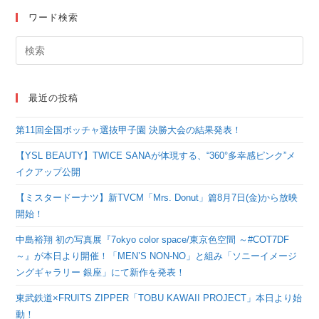
信が決定！ゲストに若
ワード検索
手俳優の中川大志と北
村匠海！
最近の投稿
第11回全国ボッチャ選抜甲子園 決勝大会の結果発表！
【YSL BEAUTY】TWICE SANAが体現する、“360°多幸感ピンク”メ
イクアップ公開
【ミスタードーナツ】新TVCM「Mrs. Donut」篇8月7日(金)から放映
開始！
中島裕翔 初の写真展『7okyo color space/東京色空間 ～#COT7DF
～』が本日より開催！「MEN’S NON-NO」と組み「ソニーイメージ
ングギャラリー 銀座」にて新作を発表！
東武鉄道×FRUITS ZIPPER「TOBU KAWAII PROJECT」本日より始
動！