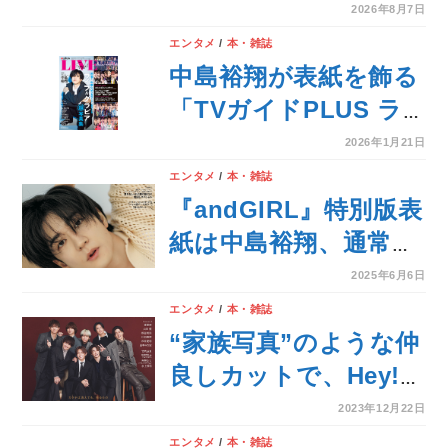
東京色空間 ～
2026年8月7日
#COT7DF～』が本日
エンタメ
/
本・雑誌
より開催！「MEN’S
中島裕翔が表紙を飾る
NON-NO」と組み「ソ
「TVガイドPLUS ラ
ニーイメージングギャ
イブスペシャル
2026年1月21日
ラリー 銀座」にて新
2026」2025年後半か
エンタメ
/
本・雑誌
作を発表！
ら2026年にかけての
『andGIRL』特別版表
ライブリポートを一挙
紙は中島裕翔、通常版
掲載！
表紙は出口夏希が登
2025年6月6日
場！
エンタメ
/
本・雑誌
“家族写真”のような仲
良しカットで、Hey!
Sɑy! JUMPが
2023年12月22日
GINGER2・3月合併号
エンタメ
/
本・雑誌