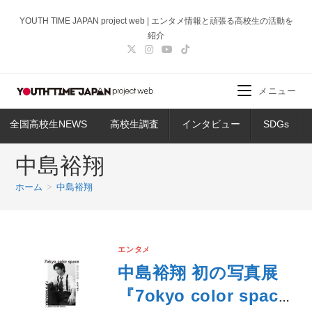
コ
YOUTH TIME JAPAN project web | エンタメ情報と頑張る高校生の活動を
ン
紹介
テ
ン
ツ
メニュー
へ
ス
全国高校生NEWS
高校生調査
インタビュー
SDGs
キ
ッ
中島裕翔
プ
ホーム
>
中島裕翔
エンタメ
中島裕翔 初の写真展
『7okyo color space/