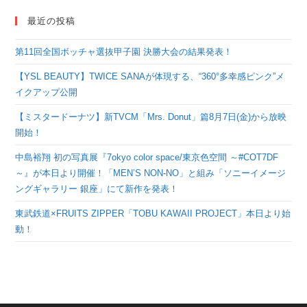
最近の投稿
第11回全国ボッチャ選抜甲子園 決勝大会の結果発表！
【YSL BEAUTY】TWICE SANAが体現する、“360°多幸感ピンク”メ
イクアップ公開
【ミスタードーナツ】新TVCM「Mrs. Donut」篇8月7日(金)から放映
開始！
中島裕翔 初の写真展『7okyo color space/東京色空間 ～#COT7DF
～』が本日より開催！「MEN’S NON-NO」と組み「ソニーイメージ
ングギャラリー 銀座」にて新作を発表！
東武鉄道×FRUITS ZIPPER「TOBU KAWAII PROJECT」本日より始
動！