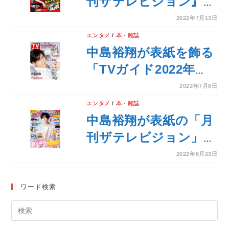
刊ザテレビジョン』が
発売！渡辺翔太×宮舘
2022年7月13日
涼太、なにわ男子の撮
エンタメ
/
本・雑誌
り下ろしグラビアも！
中島裕翔が表紙を飾る
「TVガイド2022年
7/15号」に、TVガイ
2022年7月6日
ド創刊60周年記念ロゴ
エンタメ
/
本・雑誌
が初登場！ Snow
中島裕翔が表紙の「月
Manの12Pプレミアム
刊ザテレビジョン」発
グラビアも！
売！8月号は夏の新ド
2022年6月23日
ラマを大特集！新ドラ
マ人物相関図＆主演俳
ワード検索
優インタビューがぎっ
しり！