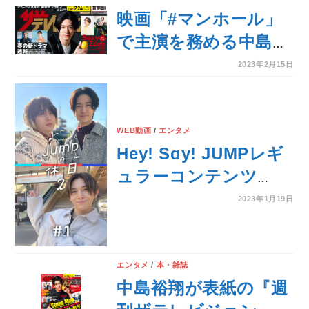
表紙についに登場！
映画「#マンホール」
で主演を務める中島裕
翔が表紙に登場！
2023年2月15日
Snow Man「滝沢歌舞
伎ZERO FINAL」制作
発表リポートや美 少
WEB動画
/
エンタメ
Hey! Sɑy! JUMPレギ
年らジャニーズJr.3グ
ュラーコンテンツ
ループの“銀世界”グラ
JUMP in smash.2nd
ビアも掲載!!
2023年1月19日
season新シリーズ
『JUMPの休日2』配信
決定！【smash.】
エンタメ
/
本・雑誌
中島裕翔が表紙の『週