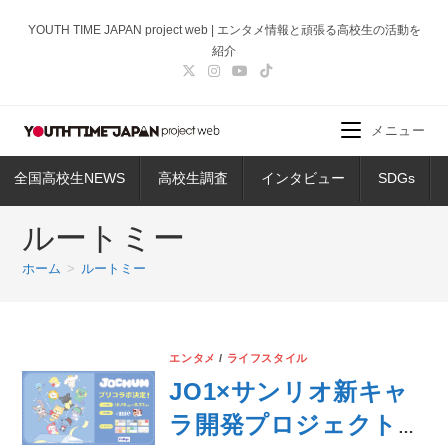
コ
YOUTH TIME JAPAN project web | エンタメ情報と頑張る高校生の活動を
ン
紹介
テ
ン
ツ
メニュー
へ
ス
全国高校生NEWS
高校生調査
インタビュー
SDGs
キ
ッ
ルートミー
プ
ホーム
>
ルートミー
エンタメ
/
ライフスタイル
JO1×サンリオ新キャ
ラ開発プロジェクトか