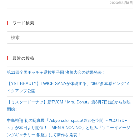
ら生まれた
2023年6月8日
「JOCHUM（ジェオ
チャム）」、プリ機
ワード検索
『ルートミー』との期
間限定コラボが決定！
最近の投稿
第11回全国ボッチャ選抜甲子園 決勝大会の結果発表！
【YSL BEAUTY】TWICE SANAが体現する、“360°多幸感ピンク”メ
イクアップ公開
【ミスタードーナツ】新TVCM「Mrs. Donut」篇8月7日(金)から放映
開始！
中島裕翔 初の写真展『7okyo color space/東京色空間 ～#COT7DF
～』が本日より開催！「MEN’S NON-NO」と組み「ソニーイメージ
ングギャラリー 銀座」にて新作を発表！