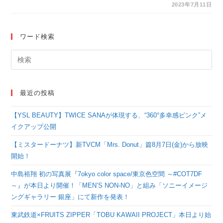
ー』衣裳＆写真展が開
2023年7月11日
催！
ワード検索
最近の投稿
【YSL BEAUTY】TWICE SANAが体現する、“360°多幸感ピンク”メ
イクアップ公開
【ミスタードーナツ】新TVCM「Mrs. Donut」篇8月7日(金)から放映
開始！
中島裕翔 初の写真展『7okyo color space/東京色空間 ～#COT7DF
～』が本日より開催！「MEN’S NON-NO」と組み「ソニーイメージ
ングギャラリー 銀座」にて新作を発表！
東武鉄道×FRUITS ZIPPER「TOBU KAWAII PROJECT」本日より始