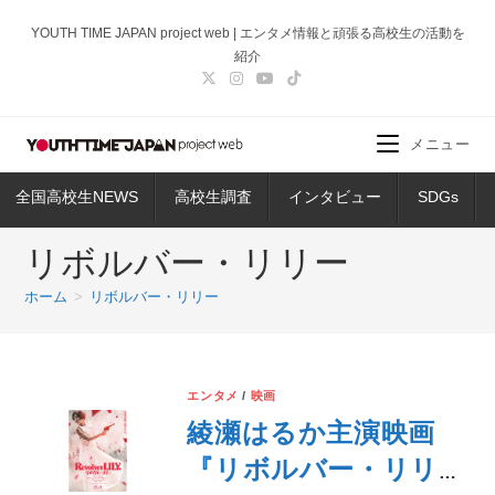
コ
YOUTH TIME JAPAN project web | エンタメ情報と頑張る高校生の活動を
ン
紹介
テ
ン
ツ
メニュー
へ
ス
全国高校生NEWS
高校生調査
インタビュー
SDGs
キ
ッ
リボルバー・リリー
プ
ホーム
>
リボルバー・リリー
エンタメ
/
映画
綾瀬はるか主演映画
『リボルバー・リリ