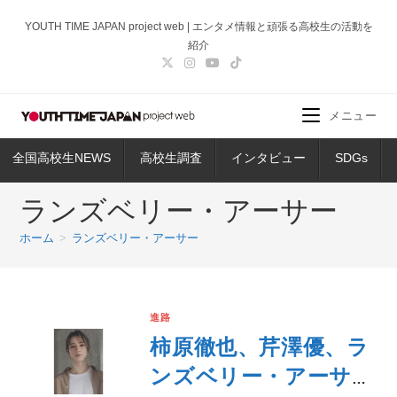
コ
YOUTH TIME JAPAN project web | エンタメ情報と頑張る高校生の活動を
ン
紹介
テ
ン
ツ
メニュー
へ
ス
全国高校生NEWS
高校生調査
インタビュー
SDGs
キ
ッ
ランズベリー・アーサー
プ
ホーム
>
ランズベリー・アーサー
進路
柿原徹也、芹澤優、ラ
ンズベリー・アーサー