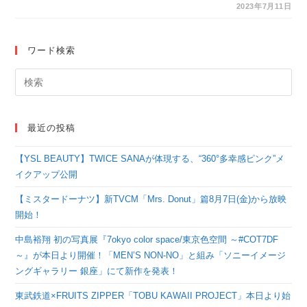
が続々来校！8月開
2023年7月11日
催、AMG夏のスペシ
ャルオープンキャンパ
ワード検索
ス
最近の投稿
【YSL BEAUTY】TWICE SANAが体現する、“360°多幸感ピンク”メ
イクアップ公開
【ミスタードーナツ】新TVCM「Mrs. Donut」篇8月7日(金)から放映
開始！
中島裕翔 初の写真展『7okyo color space/東京色空間 ～#COT7DF
～』が本日より開催！「MEN’S NON-NO」と組み「ソニーイメージ
ングギャラリー 銀座」にて新作を発表！
東武鉄道×FRUITS ZIPPER「TOBU KAWAII PROJECT」本日より始