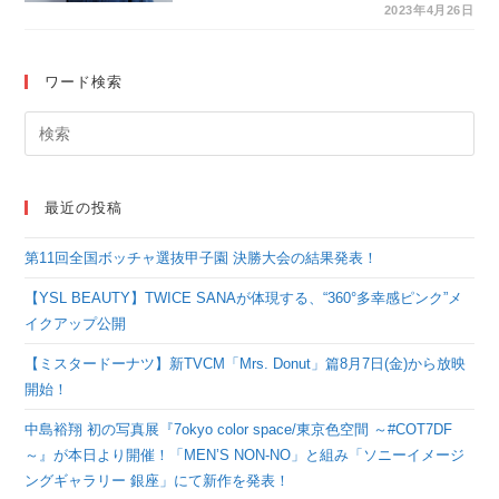
FAN MEETING 2023
2023年4月26日
開催決定！
ワード検索
最近の投稿
第11回全国ボッチャ選抜甲子園 決勝大会の結果発表！
【YSL BEAUTY】TWICE SANAが体現する、“360°多幸感ピンク”メ
イクアップ公開
【ミスタードーナツ】新TVCM「Mrs. Donut」篇8月7日(金)から放映
開始！
中島裕翔 初の写真展『7okyo color space/東京色空間 ～#COT7DF
～』が本日より開催！「MEN’S NON-NO」と組み「ソニーイメージ
ングギャラリー 銀座」にて新作を発表！