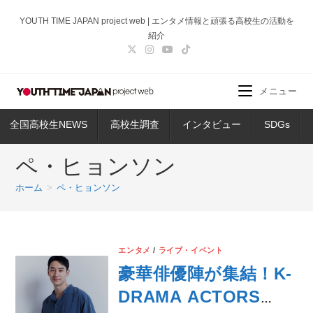
コ
YOUTH TIME JAPAN project web | エンタメ情報と頑張る高校生の活動を
ン
紹介
テ
ン
ツ
メニュー
へ
ス
全国高校生NEWS
高校生調査
インタビュー
SDGs
キ
ッ
ペ・ヒョンソン
プ
ホーム
>
ペ・ヒョンソン
エンタメ
/
ライブ・イベント
豪華俳優陣が集結！K-
DRAMA ACTORS