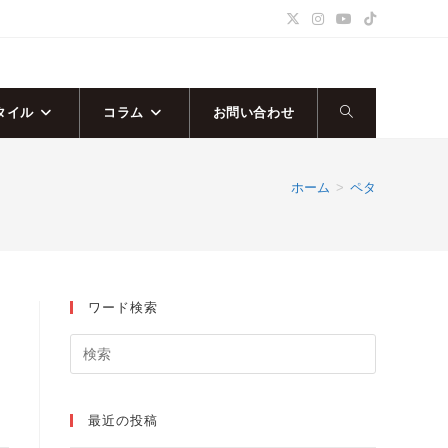
タイル
コラム
お問い合わせ
ウ
ェ
ホーム
>
ペタ
ブ
サ
ワード検索
イ
ト
！
の
最近の投稿