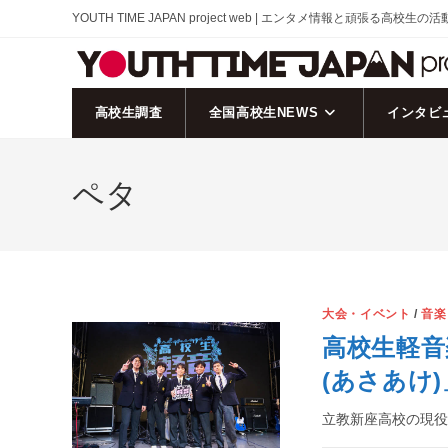
コ
YOUTH TIME JAPAN project web | エンタメ情報と頑張る高校生の
ン
テ
ン
ツ
高校生調査
全国高校生NEWS
インタビ
へ
ス
ペタ
キ
ッ
プ
大会・イベント
/
音楽
高校生軽音
(あさあけ
立教新座高校の現役