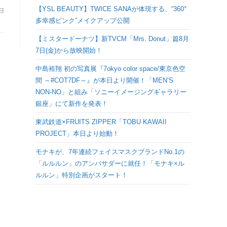
検
【YSL BEAUTY】TWICE SANAが体現する、“360°
0日
多幸感ピンク”メイクアップ公開
索
【ミスタードーナツ】新TVCM「Mrs. Donut」篇8月
7日(金)から放映開始！
を
中島裕翔 初の写真展『7okyo color space/東京色空
間 ～#COT7DF～』が本日より開催！「MEN’S
ト
NON-NO」と組み「ソニーイメージングギャラリー
銀座」にて新作を発表！
グ
東武鉄道×FRUITS ZIPPER「TOBU KAWAII
PROJECT」本日より始動！
ル
モナキが、7年連続フェイスマスクブランドNo.1の
「ルルルン」のアンバサダーに就任！「モナキ×ル
ルルン」特別企画がスタート！