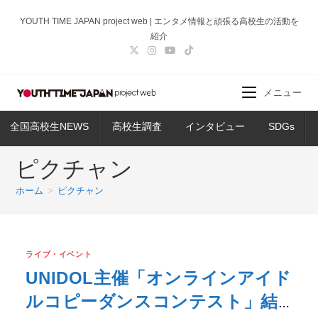
コ
YOUTH TIME JAPAN project web | エンタメ情報と頑張る高校生の活動を
ン
紹介
テ
ン
ツ
メニュー
へ
ス
全国高校生NEWS
高校生調査
インタビュー
SDGs
キ
ッ
ピクチャン
プ
ホーム
>
ピクチャン
ライブ・イベント
UNIDOL主催「オンラインアイド
ルコピーダンスコンテスト」結果