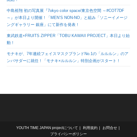
中島裕翔 初の写真展『7okyo color space/東京色空間 ～#COT7DF
～』が本日より開催！「MEN’S NON-NO」と組み「ソニーイメージ
ングギャラリー 銀座」にて新作を発表！
東武鉄道×FRUITS ZIPPER「TOBU KAWAII PROJECT」本日より始
動！
モナキが、7年連続フェイスマスクブランドNo.1の「ルルルン」のア
ンバサダーに就任！「モナキ×ルルルン」特別企画がスタート！
YOUTH TIME JAPAN projectについて
利用規約
お問合せ
プライバシーポリシー