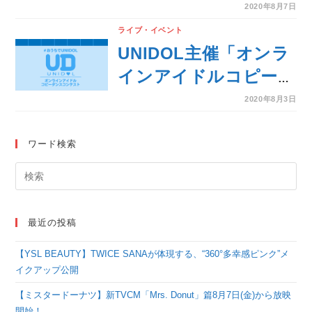
発表！！
2020年8月7日
ライブ・イベント
UNIDOL主催「オンラ
インアイドルコピーダ
ンスコンテスト」決勝
2020年8月3日
戦進出者が発表！
ワード検索
最近の投稿
【YSL BEAUTY】TWICE SANAが体現する、“360°多幸感ピンク”メ
イクアップ公開
【ミスタードーナツ】新TVCM「Mrs. Donut」篇8月7日(金)から放映
開始！