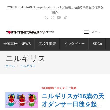
コ
YOUTH TIME JAPAN project web | エンタメ情報と頑張る高校生の活動を
ン
紹介
テ
ン
ツ
メニュー
へ
ス
全国高校生NEWS
高校生調査
インタビュー
SDGs
キ
ッ
ニルギリス
プ
ホーム
>
ニルギリス
WEB動画
/
エンタメ
/
音楽
ニルギリスが16歳の天
才ダンサー日毬を起用