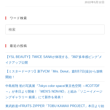
した新MV「Emoな革
2022年5月12日
命～鬼娘とみんなのチ
ェリブロッ祭Ver.～」
ワード検索
を公開！
最近の投稿
【YSL BEAUTY】TWICE SANAが体現する、“360°多幸感ピンク”メ
イクアップ公開
【ミスタードーナツ】新TVCM「Mrs. Donut」篇8月7日(金)から放映
開始！
中島裕翔 初の写真展『7okyo color space/東京色空間 ～#COT7DF
～』が本日より開催！「MEN’S NON-NO」と組み「ソニーイメージ
ングギャラリー 銀座」にて新作を発表！
東武鉄道×FRUITS ZIPPER「TOBU KAWAII PROJECT」本日より始