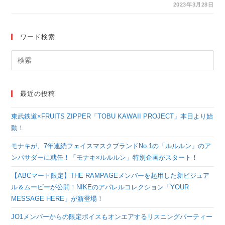
ちがうさぎに変装して
2023年3月28日
たまご探し！「忍たま
乱太郎 in ナンジャタ
ワード検索
ウン たまご探しの
段」4月7日(金)よりイ
ベント開催！
最近の投稿
東武鉄道×FRUITS ZIPPER「TOBU KAWAII PROJECT」本日より始
動！
モナキが、7年連続フェイスマスクブランドNo.1の「ルルルン」のア
ンバサダーに就任！「モナキ×ルルルン」特別企画がスタート！
【ABCマート限定】THE RAMPAGEメンバーを起用した新ビジュア
ル＆ムービーが公開！NIKEのアパレルコレクション「YOUR
MESSAGE HERE」が新登場！
JO1メンバーからの限定ボイスもオンエアするリスニングパーティー