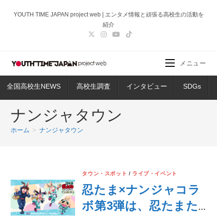
コ
YOUTH TIME JAPAN project web | エンタメ情報と頑張る高校生の活動を
ン
紹介
テ
ン
ツ
メニュー
へ
ス
全国高校生NEWS
高校生調査
インタビュー
SDGs
キ
ッ
ナンジャタウン
プ
ホーム
>
ナンジャタウン
タウン・スポット
/
ライブ・イベント
忍たま×ナンジャコラ
ボ第3弾は、忍たまた