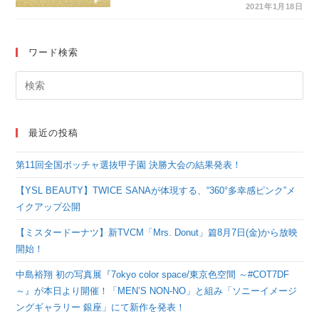
語（#117）
2021年1月18日
ワード検索
最近の投稿
第11回全国ボッチャ選抜甲子園 決勝大会の結果発表！
【YSL BEAUTY】TWICE SANAが体現する、“360°多幸感ピンク”メ
イクアップ公開
【ミスタードーナツ】新TVCM「Mrs. Donut」篇8月7日(金)から放映
開始！
中島裕翔 初の写真展『7okyo color space/東京色空間 ～#COT7DF
～』が本日より開催！「MEN’S NON-NO」と組み「ソニーイメージ
ングギャラリー 銀座」にて新作を発表！