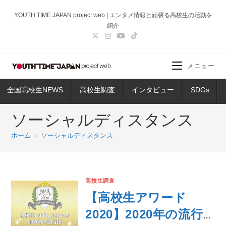
コ
YOUTH TIME JAPAN project web | エンタメ情報と頑張る高校生の活動を
ン
紹介
テ
ン
ツ
メニュー
へ
ス
全国高校生NEWS
高校生調査
インタビュー
SDGs
キ
ッ
ソーシャルディスタンス
プ
ホーム
>
ソーシャルディスタンス
高校生調査
【高校生アワード
2020】2020年の流行