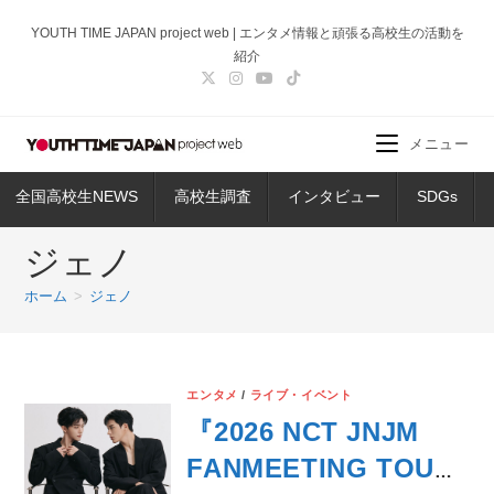
コ
YOUTH TIME JAPAN project web | エンタメ情報と頑張る高校生の活動を
ン
紹介
テ
ン
ツ
メニュー
へ
ス
全国高校生NEWS
高校生調査
インタビュー
SDGs
キ
ッ
ジェノ
プ
ホーム
>
ジェノ
エンタメ
/
ライブ・イベント
『2026 NCT JNJM
FANMEETING TOUR