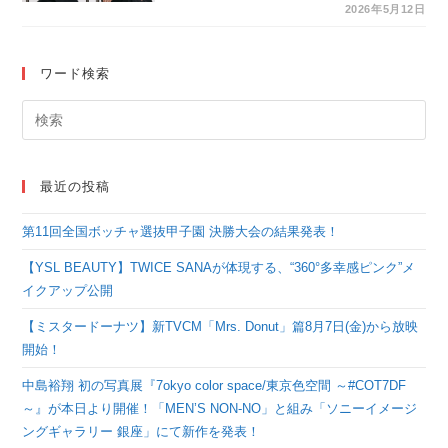
[DUALITY] #
2026年5月12日
SEOUL』KNTV で
6/14(日) 韓国から生中
ワード検索
継！
最近の投稿
第11回全国ボッチャ選抜甲子園 決勝大会の結果発表！
【YSL BEAUTY】TWICE SANAが体現する、“360°多幸感ピンク”メ
イクアップ公開
【ミスタードーナツ】新TVCM「Mrs. Donut」篇8月7日(金)から放映
開始！
中島裕翔 初の写真展『7okyo color space/東京色空間 ～#COT7DF
～』が本日より開催！「MEN’S NON-NO」と組み「ソニーイメージ
ングギャラリー 銀座」にて新作を発表！