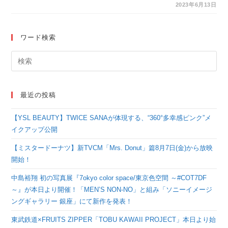
シマエナガとサンリオ
2023年6月13日
キャラクターズのコラ
ボレーション第二弾が
ワード検索
新発売！
最近の投稿
【YSL BEAUTY】TWICE SANAが体現する、“360°多幸感ピンク”メ
イクアップ公開
【ミスタードーナツ】新TVCM「Mrs. Donut」篇8月7日(金)から放映
開始！
中島裕翔 初の写真展『7okyo color space/東京色空間 ～#COT7DF
～』が本日より開催！「MEN’S NON-NO」と組み「ソニーイメージ
ングギャラリー 銀座」にて新作を発表！
東武鉄道×FRUITS ZIPPER「TOBU KAWAII PROJECT」本日より始