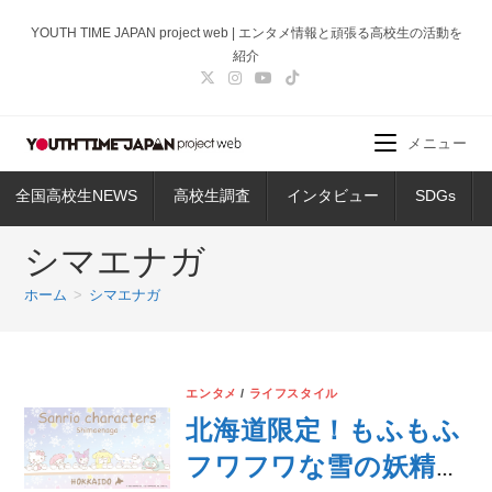
コ
YOUTH TIME JAPAN project web | エンタメ情報と頑張る高校生の活動を
ン
紹介
テ
ン
ツ
メニュー
へ
ス
全国高校生NEWS
高校生調査
インタビュー
SDGs
キ
ッ
シマエナガ
プ
ホーム
>
シマエナガ
エンタメ
/
ライフスタイル
北海道限定！もふもふ
フワフワな雪の妖精・