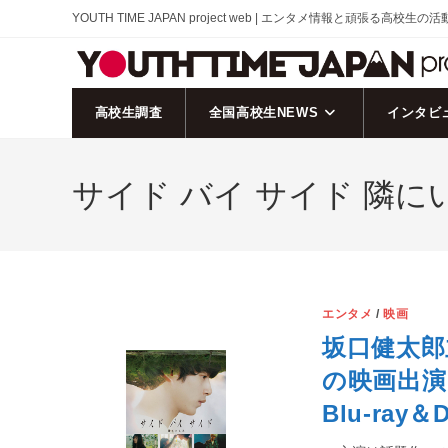
コ
YOUTH TIME JAPAN project web | エンタメ情報と頑張る高校生の
ン
テ
ン
ツ
高校生調査
全国高校生NEWS
インタビ
へ
ス
サイド バイ サイド 隣に
キ
ッ
プ
エンタメ
/
映画
坂口健太郎
の映画出演
Blu-ray