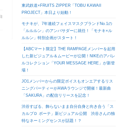
検
東武鉄道×FRUITS ZIPPER「TOBU KAWAII
PROJECT」本日より始動！
8日
索
モナキが、7年連続フェイスマスクブランドNo.1の
「ルルルン」のアンバサダーに就任！「モナキ×ル
を
ルルン」特別企画がスタート！
【ABCマート限定】THE RAMPAGEメンバーを起用
ト
した新ビジュアル＆ムービーが公開！NIKEのアパレ
ルコレクション「YOUR MESSAGE HERE」が新登
グ
場！
JO1メンバーからの限定ボイスもオンエアするリス
ル
ニングパーティーがAWAラウンジで開催！最新曲
「SAKURA」の配信リリースを記念！
渋谷すばる、飾らないまま自分自身と向き合う「ス
カルプＤ ボーテ」新ビジュアル公開 渋谷さんの独
特なネーミングセンスが話題！？