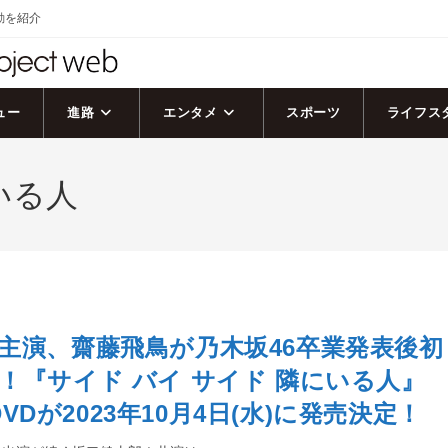
活動を紹介
ュー
進路
エンタメ
スポーツ
ライフス
いる人
主演、齋藤飛鳥が乃木坂46卒業発表後初
！『サイド バイ サイド 隣にいる人』
＆DVDが2023年10月4日(水)に発売決定！