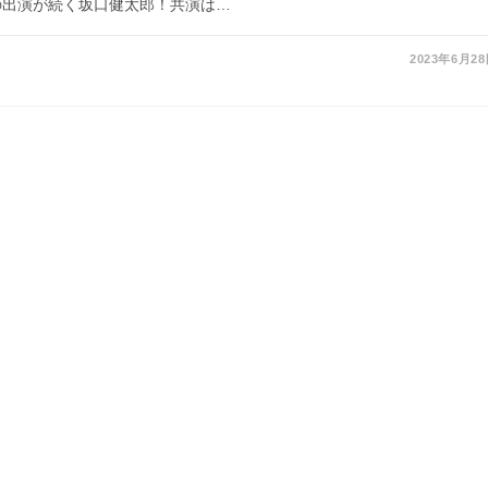
の出演が続く坂口健太郎！共演は…
2023年6月2