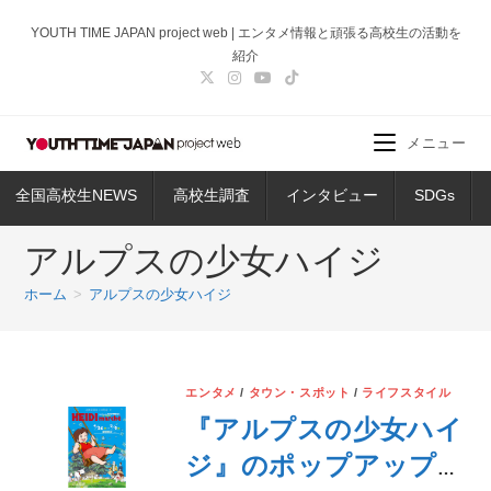
コ
YOUTH TIME JAPAN project web | エンタメ情報と頑張る高校生の活動を
ン
紹介
テ
ン
ツ
メニュー
へ
ス
全国高校生NEWS
高校生調査
インタビュー
SDGs
キ
ッ
アルプスの少女ハイジ
プ
ホーム
>
アルプスの少女ハイジ
エンタメ
/
タウン・スポット
/
ライフスタイル
『アルプスの少女ハイ
ジ』のポップアップス