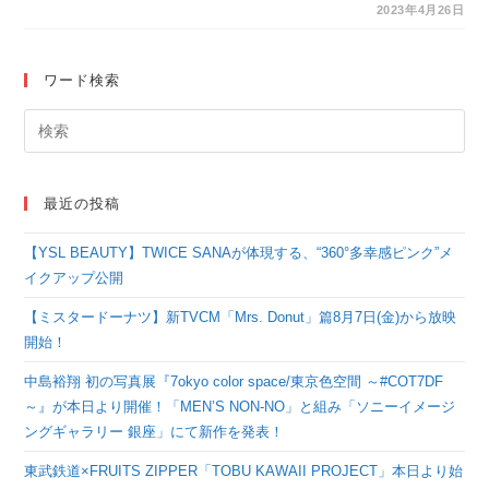
トア「アルプスの少女
2023年4月26日
ハイジマルシェ in
Osaka」が近鉄百貨店
ワード検索
上本町店にやってく
る！4月26日（水）か
ら期間限定開催！
最近の投稿
【YSL BEAUTY】TWICE SANAが体現する、“360°多幸感ピンク”メ
イクアップ公開
【ミスタードーナツ】新TVCM「Mrs. Donut」篇8月7日(金)から放映
開始！
中島裕翔 初の写真展『7okyo color space/東京色空間 ～#COT7DF
～』が本日より開催！「MEN’S NON-NO」と組み「ソニーイメージ
ングギャラリー 銀座」にて新作を発表！
東武鉄道×FRUITS ZIPPER「TOBU KAWAII PROJECT」本日より始