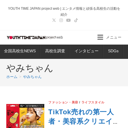
コ
YOUTH TIME JAPAN project web | エンタメ情報と頑張る高校生の活動を
ン
紹介
テ
ン
ツ
メニュー
へ
ス
全国高校生NEWS
高校生調査
インタビュー
SDGs
キ
ッ
やみちゃん
プ
ホーム
>
やみちゃん
ファッション・美容
/
ライフスタイル
TikTok売れの第一人
者・美容系クリエイタ