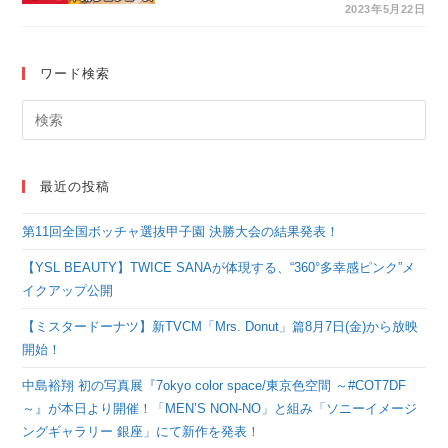
ー“やみちゃん”が本気
2023年5月22日
で作った商品 3STEP
鼻用毛穴パック『毛穴
ワード検索
モップ』 想像をはる
かに超え“爆売れ中”！
某ECモールにてデイ
最近の投稿
リーランキング１位を
第11回全国ボッチャ選抜甲子園 決勝大会の結果発表！
連発
【YSL BEAUTY】TWICE SANAが体現する、“360°多幸感ピンク”メ
イクアップ公開
【ミスタードーナツ】新TVCM「Mrs. Donut」篇8月7日(金)から放映
開始！
中島裕翔 初の写真展『7okyo color space/東京色空間 ～#COT7DF
～』が本日より開催！「MEN’S NON-NO」と組み「ソニーイメージ
ングギャラリー 銀座」にて新作を発表！