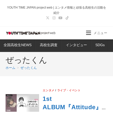
コ
YOUTH TIME JAPAN project web | エンタメ情報と頑張る高校生の活動を
ン
紹介
テ
ン
ツ
メニュー
へ
ス
全国高校生NEWS
高校生調査
インタビュー
SDGs
キ
ッ
ぜったくん
プ
ホーム
>
ぜったくん
エンタメ
/
ライブ・イベント
1st
ALBUM『Attitude』