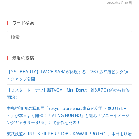
リリース記念！「こは
2023年7月15日
ならむ」と「ぜったく
ん」が音声とチャット
ワード検索
で参加するAWAラウ
ンジを開催！
最近の投稿
【YSL BEAUTY】TWICE SANAが体現する、“360°多幸感ピンク”メ
イクアップ公開
【ミスタードーナツ】新TVCM「Mrs. Donut」篇8月7日(金)から放映
開始！
中島裕翔 初の写真展『7okyo color space/東京色空間 ～#COT7DF
～』が本日より開催！「MEN’S NON-NO」と組み「ソニーイメージ
ングギャラリー 銀座」にて新作を発表！
東武鉄道×FRUITS ZIPPER「TOBU KAWAII PROJECT」本日より始