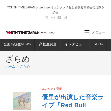
コ
YOUTH TIME JAPAN project web | エンタメ情報と頑張る高校生の活動を
ン
紹介
テ
ン
ツ
メニュー
へ
ス
全国高校生NEWS
高校生調査
インタビュー
SDGs
キ
ッ
ざらめ
プ
ホーム
>
ざらめ
エンタメ
/
音楽
優里が出演した音楽ラ
イブ「Red Bull