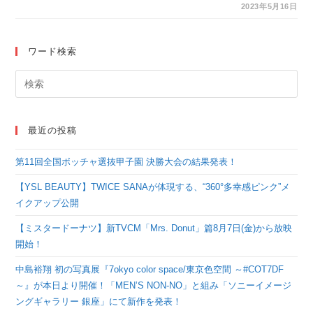
Jukebox 2023」で優
2023年5月16日
勝を果たし、人気急上
昇中のSSW“ざら
ワード検索
め”が2nd Single『キ
ライキライ』を配信リ
リース！
最近の投稿
第11回全国ボッチャ選抜甲子園 決勝大会の結果発表！
【YSL BEAUTY】TWICE SANAが体現する、“360°多幸感ピンク”メ
イクアップ公開
【ミスタードーナツ】新TVCM「Mrs. Donut」篇8月7日(金)から放映
開始！
中島裕翔 初の写真展『7okyo color space/東京色空間 ～#COT7DF
～』が本日より開催！「MEN’S NON-NO」と組み「ソニーイメージ
ングギャラリー 銀座」にて新作を発表！