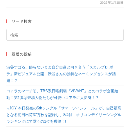
キング！第2位は「東
2022年1月18日
京卍リベンジャーズ」
では第1位は…？
ワード検索
最近の投稿
渋谷すばる、飾らないまま自分自身と向き合う「スカルプＤ ボー
テ」新ビジュアル公開 渋谷さんの独特なネーミングセンスが話
題！？
コアラのマーチ初、TBS系日曜劇場『VIVANT』とのコラボ企画始
動！第1弾は登場人物たちが可愛いコアラに大変身！？
≒JOY 本日発売の5thシングル「サマーツインテール」が、自己最高
となる初日出荷37万枚を記録し、8/4付 オリコンデイリーシングル
ランキングにて堂々の1位を獲得！!