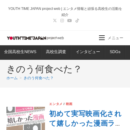
コ
YOUTH TIME JAPAN project web | エンタメ情報と頑張る高校生の活動を
ン
紹介
テ
ン
ツ
メニュー
へ
ス
全国高校生NEWS
高校生調査
インタビュー
SDGs
キ
ッ
きのう何食べた？
プ
ホーム
>
きのう何食べた？
エンタメ
/
映画
初めて実写映画化され
て嬉しかった漫画ラン