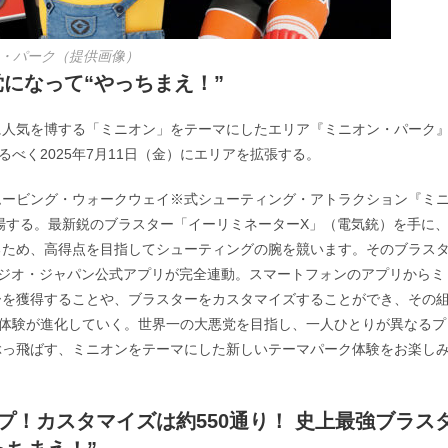
・パーク（提供画像）
になって“やっちまえ！”
に人気を博する「ミニオン」をテーマにしたエリア『ミニオン・パーク
べく2025年7月11日（金）にエリアを拡張する。
ムービング・ウォークウェイ※式シューティング・アトラクション『ミ
場する。最新鋭のブラスター「イーリミネーターX」（電気銃）を手に
るため、高得点を目指してシューティングの腕を競います。そのブラス
ジオ・ジャパン公式アプリが完全連動。スマートフォンのアプリからミ
ーを獲得することや、ブラスターをカスタマイズすることができ、その
に体験が進化していく。世界一の大悪党を目指し、一人ひとりが異なるプ
ぶっ飛ばす、ミニオンをテーマにした新しいテーマパーク体験をお楽し
プ！カスタマイズは約550通り！ 史上最強ブラス