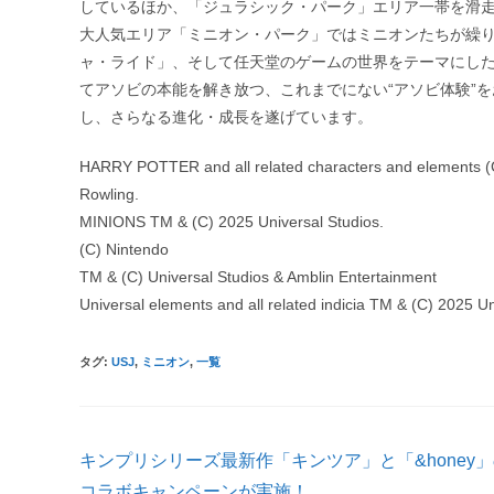
しているほか、「ジュラシック・パーク」エリア一帯を滑
大人気エリア「ミニオン・パーク」ではミニオンたちが繰り
ャ・ライド」、そして任天堂のゲームの世界をテーマにし
てアソビの本能を解き放つ、これまでにない“アソビ体験”
し、さらなる進化・成長を遂げています。
HARRY POTTER and all related characters and elements (C)
Rowling.
MINIONS TM & (C) 2025 Universal Studios.
(C) Nintendo
TM & (C) Universal Studios & Amblin Entertainment
Universal elements and all related indicia TM & (C) 2025 Uni
タグ
:
USJ
,
ミニオン
,
一覧
そ
キンプリシリーズ最新作「キンツア」と「&honey
の
他
コラボキャンペーンが実施！