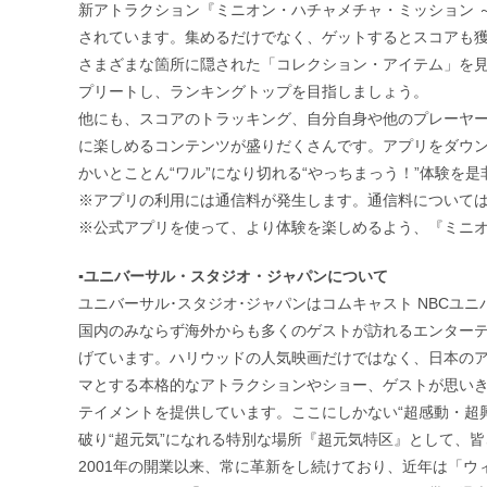
新アトラクション『ミニオン・ハチャメチャ・ミッション 
されています。集めるだけでなく、ゲットするとスコアも
さまざまな箇所に隠された「コレクション・アイテム」を
プリートし、ランキングトップを目指しましょう。
他にも、スコアのトラッキング、自分自身や他のプレーヤ
に楽しめるコンテンツが盛りだくさんです。アプリをダウ
かいとことん“ワル”になり切れる“やっちまっう！”体験を
※アプリの利用には通信料が発生します。通信料について
※公式アプリを使って、より体験を楽しめるよう、『ミニオン
▪ユニバーサル・スタジオ・ジャパンについて
ユニバーサル･スタジオ･ジャパンはコムキャスト NBCユ
国内のみならず海外からも多くのゲストが訪れるエンター
げています。ハリウッドの人気映画だけではなく、日本の
マとする本格的なアトラクションやショー、ゲストが思い
テイメントを提供しています。ここにしかない“超感動・超
破り“超元気”になれる特別な場所『超元気特区』として、
2001年の開業以来、常に革新をし続けており、近年は「