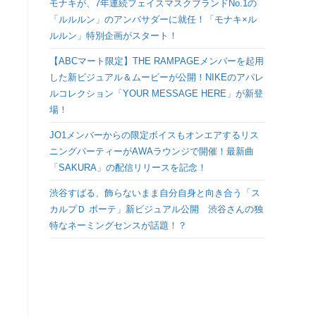
モナキが、7年連続フェイスマスクブランドNo.1の
検
「ルルルン」のアンバサダーに就任！「モナキ×ル
ルルン」特別企画がスタート！
索
【ABCマート限定】THE RAMPAGEメンバーを起用
した新ビジュアル＆ムービーが公開！NIKEのアパレ
を
ルコレクション「YOUR MESSAGE HERE」が新登
場！
ト
JO1メンバーからの限定ボイスもオンエアするリス
ニングパーティーがAWAラウンジで開催！最新曲
グ
「SAKURA」の配信リリースを記念！
ル
渋谷すばる、飾らないまま自分自身と向き合う「ス
カルプＤ ボーテ」新ビジュアル公開 渋谷さんの独
特なネーミングセンスが話題！？