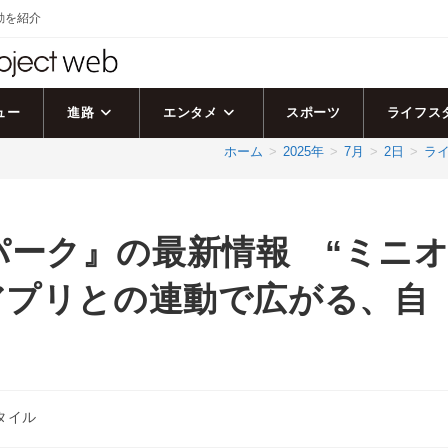
活動を紹介
ュー
進路
エンタメ
スポーツ
ライフス
ホーム
>
2025年
>
7月
>
2日
>
ラ
パーク』の最新情報 “ミニ
アプリとの連動で広がる、自
！
タイル