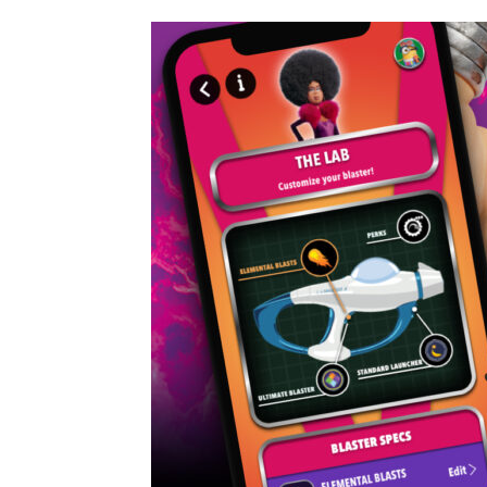
公
カ
開
テ
日:
ゴ
リ
ー: