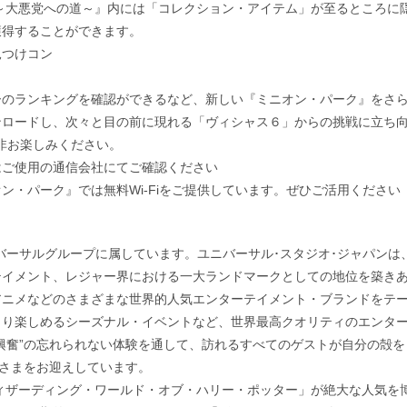
～大悪党への道～』内には「コレクション・アイテム」が至るところに
獲得することができます。
見つけコン
ーのランキングを確認ができるなど、新しい『ミニオン・パーク』をさ
ンロードし、次々と目の前に現れる「ヴィシャス６」からの挑戦に立ち
是非お楽しみください。
はご使用の通信会社にてご確認ください
・パーク』では無料Wi-Fiをご提供しています。ぜひご活用ください
ニバーサルグループに属しています。ユニバーサル･スタジオ･ジャパンは
テイメント、レジャー界における一大ランドマークとしての地位を築き
アニメなどのさまざまな世界的人気エンターテイメント・ブランドをテ
きり楽しめるシーズナル・イベントなど、世界最高クオリティのエンタ
興奮”の忘れられない体験を通して、訪れるすべてのゲストが自分の殻を
皆さまをお迎えしています。
ウィザーディング・ワールド・オブ・ハリー・ポッター」が絶大な人気を