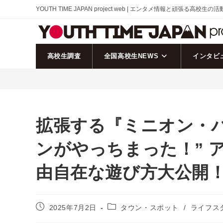
コ
YOUTH TIME JAPAN project web | エンタメ情報と頑張る高校生の
ン
テ
ン
ツ
高校生調査
全国高校生NEWS
インタビ
へ
ス
キ
ッ
プ
拡張する『ミニオン・
ンがやっちまった！” 
由自在な遊び方大公開
投
投
2025年7月2日
タウン・スポット
/
ライフス
稿
稿