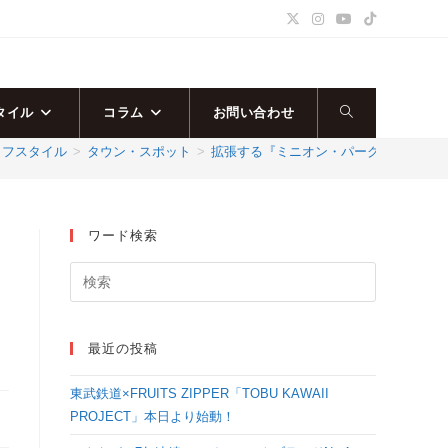
タイル
コラム
お問い合わせ
ウ
イフスタイル
>
タウン・スポット
>
拡張する『ミニオン・パーク』の最新情
ェ
ブ
ワード検索
オ
サ
イ
最近の投稿
ト
東武鉄道×FRUITS ZIPPER「TOBU KAWAII
の
PROJECT」本日より始動！