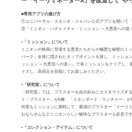
ー「イーリミネーターX」を改造して”や
■専用アプリの遊び方
①ユニバーサル・スタジオ・ジャパン公式アプリを開いて
②『ミニオン・ハチャメチャ・ミッション ～大悪党への道
▪「ミッション」について
ミニオンの映画に登場する悪党たちからの極悪な秘密のミッ
パーク』全体に隠されたタップポイントを探し、ミッショ
ッション ～大悪党への道～』で各ミッションをクリアし、
イズし、高得点を目指してお楽しみください。
▪「研究室」について
「研究室」では、ブラスターを自分好みにカスタマイズする
ト・ブラスター」が6種、「スタンダード・ランチャー」が8
何度もミッションに挑戦して、最強のブラスター「イーリミ
おならボムなどミニオンらしい愉快なブラスターも必見で
▪「コレクション・アイテム」について