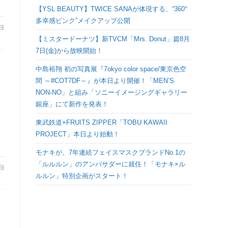
検
【YSL BEAUTY】TWICE SANAが体現する、“360°
多幸感ピンク”メイクアップ公開
7日
索
【ミスタードーナツ】新TVCM「Mrs. Donut」篇8月
7日(金)から放映開始！
を
中島裕翔 初の写真展『7okyo color space/東京色空
間 ～#COT7DF～』が本日より開催！「MEN’S
ト
NON-NO」と組み「ソニーイメージングギャラリー
銀座」にて新作を発表！
グ
東武鉄道×FRUITS ZIPPER「TOBU KAWAII
PROJECT」本日より始動！
ル
モナキが、7年連続フェイスマスクブランドNo.1の
「ルルルン」のアンバサダーに就任！「モナキ×ル
7日
ルルン」特別企画がスタート！