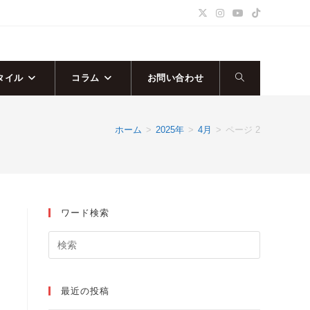
タイル
コラム
お問い合わせ
ウ
ェ
ホーム
>
2025年
>
4月
>
ページ 2
ブ
サ
ワード検索
イ
ト
の
最近の投稿