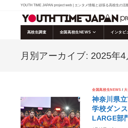
コ
YOUTH TIME JAPAN project web | エンタメ情報と頑張る高校生の
ン
テ
ン
ツ
高校生調査
全国高校生NEWS
インタビ
へ
ス
月別アーカイブ: 2025年4
キ
ッ
プ
全国高校生NEWS
/
大
神奈川県立
学校ダンス部
LARGE